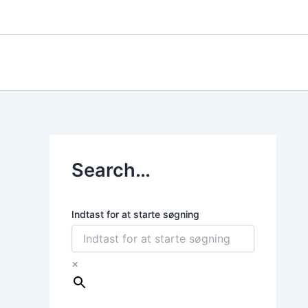
Gå
til
indholdet
Search…
Indtast for at starte søgning
×