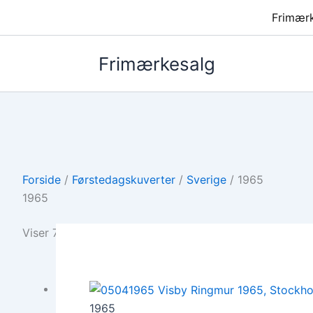
Frimær
Frimærkesalg
Forside
/
Førstedagskuverter
/
Sverige
/ 1965
1965
Viser 7 resultater
1965