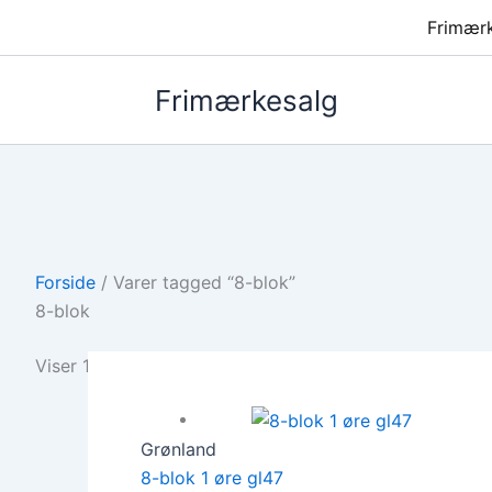
Frimær
Frimærkesalg
Forside
/ Varer tagged “8-blok”
8-blok
Viser 1–12 af 26 resultater
Grønland
8-blok 1 øre gl47