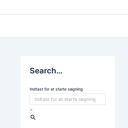
Gå
til
indholdet
Search…
Indtast for at starte søgning
×