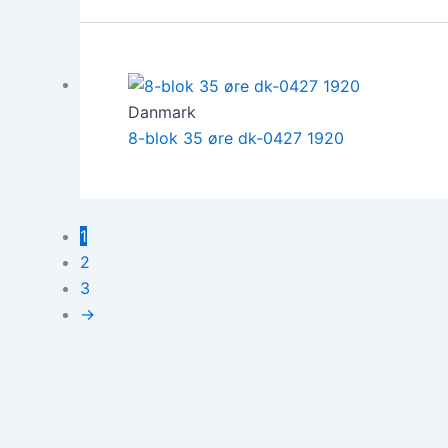
Danmark
8-blok 35 øre dk-0427 1920
1
2
3
→