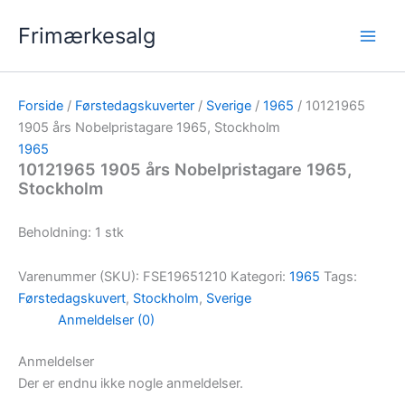
Gå
Frimærkesalg
til
indholdet
Forside
/
Førstedagskuverter
/
Sverige
/
1965
/ 10121965
1905 års Nobelpristagare 1965, Stockholm
1965
10121965 1905 års Nobelpristagare 1965,
Stockholm
Beholdning: 1 stk
Varenummer (SKU):
FSE19651210
Kategori:
1965
Tags:
Førstedagskuvert
,
Stockholm
,
Sverige
Anmeldelser (0)
Anmeldelser
Der er endnu ikke nogle anmeldelser.