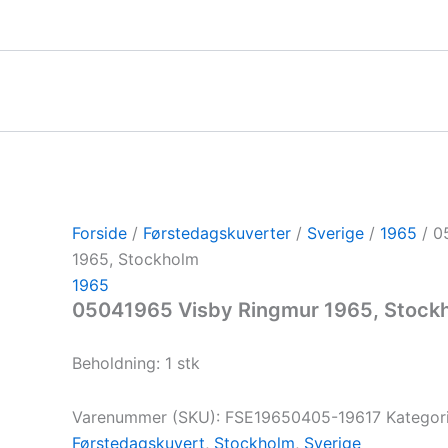
Gå
til
indholdet
Forside
/
Førstedagskuverter
/
Sverige
/
1965
/ 0
1965, Stockholm
1965
05041965 Visby Ringmur 1965, Stock
Beholdning: 1 stk
Varenummer (SKU):
FSE19650405-19617
Kategor
Førstedagskuvert
,
Stockholm
,
Sverige