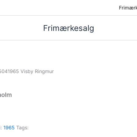
Frimær
Frimærkesalg
5041965 Visby Ringmur
holm
i:
1965
Tags: