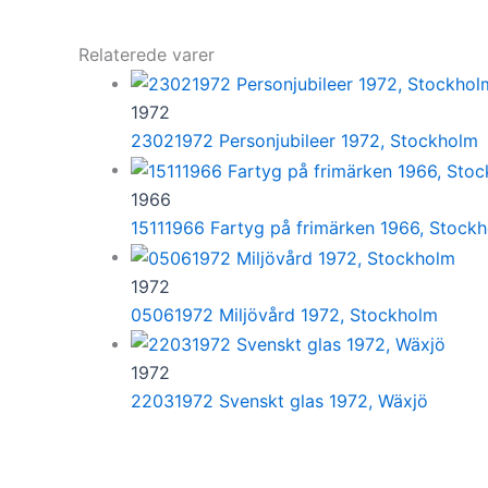
Relaterede varer
1972
23021972 Personjubileer 1972, Stockholm
1966
15111966 Fartyg på frimärken 1966, Stock
1972
05061972 Miljövård 1972, Stockholm
1972
22031972 Svenskt glas 1972, Wäxjö