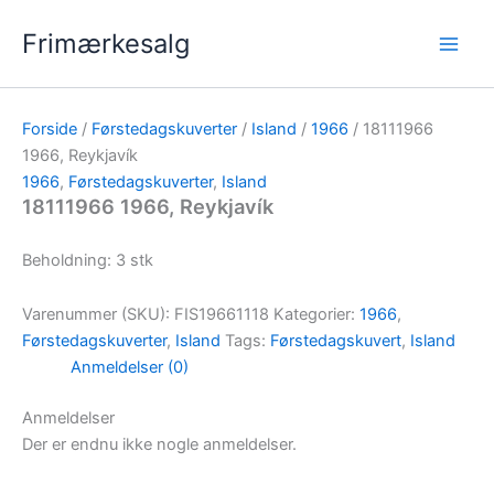
Gå
Frimærkesalg
til
indholdet
Forside
/
Førstedagskuverter
/
Island
/
1966
/ 18111966
1966, Reykjavík
1966
,
Førstedagskuverter
,
Island
18111966 1966, Reykjavík
Beholdning: 3 stk
Varenummer (SKU):
FIS19661118
Kategorier:
1966
,
Førstedagskuverter
,
Island
Tags:
Førstedagskuvert
,
Island
Anmeldelser (0)
Anmeldelser
Der er endnu ikke nogle anmeldelser.