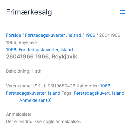
Gå
Frimærkesalg
til
indholdet
Forside
/
Førstedagskuverter
/
Island
/
1966
/ 26041966
1966, Reykjavík
1966
,
Førstedagskuverter
,
Island
26041966 1966, Reykjavík
Beholdning: 1 stk
Varenummer (SKU):
FSI19650426
Kategorier:
1966
,
Førstedagskuverter
,
Island
Tags:
Førstedagskuvert
,
Island
Anmeldelser (0)
Anmeldelser
Der er endnu ikke nogle anmeldelser.