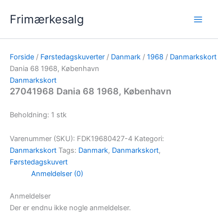
Gå
Frimærkesalg
til
indholdet
Forside
/
Førstedagskuverter
/
Danmark
/
1968
/
Danmarkskort
Dania 68 1968, København
Danmarkskort
27041968 Dania 68 1968, København
Beholdning: 1 stk
Varenummer (SKU):
FDK19680427-4
Kategori:
Danmarkskort
Tags:
Danmark
,
Danmarkskort
,
Førstedagskuvert
Anmeldelser (0)
Anmeldelser
Der er endnu ikke nogle anmeldelser.