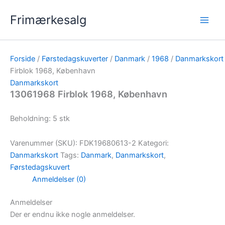
Gå
Frimærkesalg
til
indholdet
Forside
/
Førstedagskuverter
/
Danmark
/
1968
/
Danmarkskort
Firblok 1968, København
Danmarkskort
13061968 Firblok 1968, København
Beholdning: 5 stk
Varenummer (SKU):
FDK19680613-2
Kategori:
Danmarkskort
Tags:
Danmark
,
Danmarkskort
,
Førstedagskuvert
Anmeldelser (0)
Anmeldelser
Der er endnu ikke nogle anmeldelser.