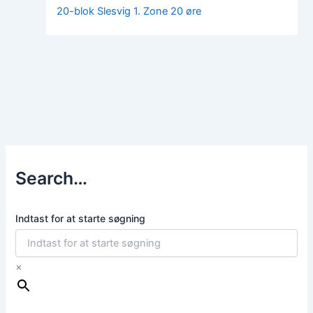
20-blok Slesvig 1. Zone 20 øre
Search…
Indtast for at starte søgning
×