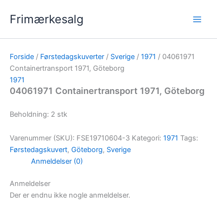
Gå
Frimærkesalg
til
indholdet
Forside
/
Førstedagskuverter
/
Sverige
/
1971
/ 04061971
Containertransport 1971, Göteborg
1971
04061971 Containertransport 1971, Göteborg
Beholdning: 2 stk
Varenummer (SKU):
FSE19710604-3
Kategori:
1971
Tags:
Førstedagskuvert
,
Göteborg
,
Sverige
Anmeldelser (0)
Anmeldelser
Der er endnu ikke nogle anmeldelser.