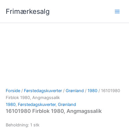
Gå
Frimærkesalg
til
indholdet
Forside
/
Førstedagskuverter
/
Grønland
/
1980
/ 16101980
Firblok 1980, Angmagssalik
1980
,
Førstedagskuverter
,
Grønland
16101980 Firblok 1980, Angmagssalik
Beholdning: 1 stk