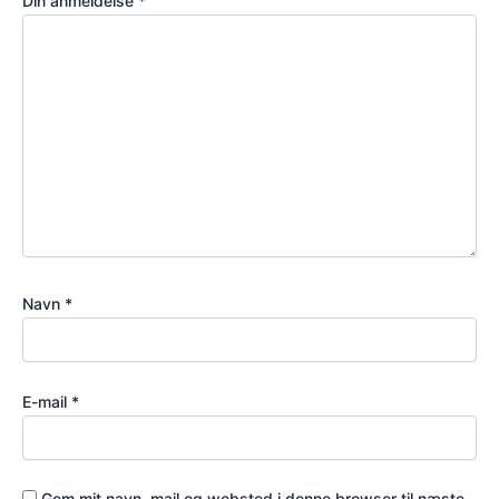
Din anmeldelse
*
Navn
*
E-mail
*
Gem mit navn, mail og websted i denne browser til næste