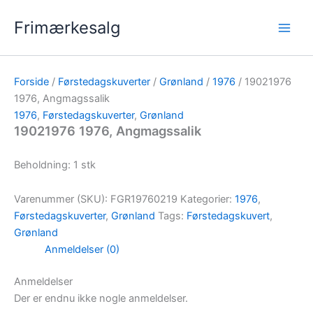
Gå
Frimærkesalg
til
indholdet
Forside
/
Førstedagskuverter
/
Grønland
/
1976
/ 19021976
1976, Angmagssalik
1976
,
Førstedagskuverter
,
Grønland
19021976 1976, Angmagssalik
Beholdning: 1 stk
Varenummer (SKU):
FGR19760219
Kategorier:
1976
,
Førstedagskuverter
,
Grønland
Tags:
Førstedagskuvert
,
Grønland
Anmeldelser (0)
Anmeldelser
Der er endnu ikke nogle anmeldelser.