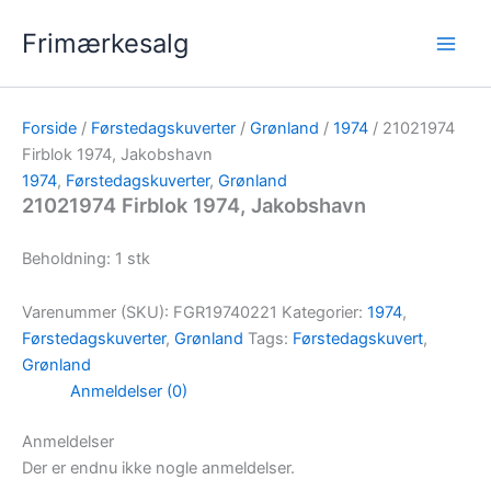
Gå
Frimærkesalg
til
indholdet
Forside
/
Førstedagskuverter
/
Grønland
/
1974
/ 21021974
Firblok 1974, Jakobshavn
1974
,
Førstedagskuverter
,
Grønland
21021974 Firblok 1974, Jakobshavn
Beholdning: 1 stk
Varenummer (SKU):
FGR19740221
Kategorier:
1974
,
Førstedagskuverter
,
Grønland
Tags:
Førstedagskuvert
,
Grønland
Anmeldelser (0)
Anmeldelser
Der er endnu ikke nogle anmeldelser.