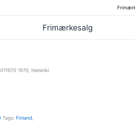
Frimær
Frimærkesalg
011970 1970, Helsinki
0
Tags:
Finland
,