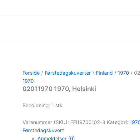
Gå
til
indholdet
Forside
/
Førstedagskuverter
/
Finland
/
1970
/ 02
1970
02011970 1970, Helsinki
Beholdning: 1 stk
Varenummer (SKU):
FFI19700102-3
Kategori:
197
Førstedagskuvert
Anmeldelser (0)