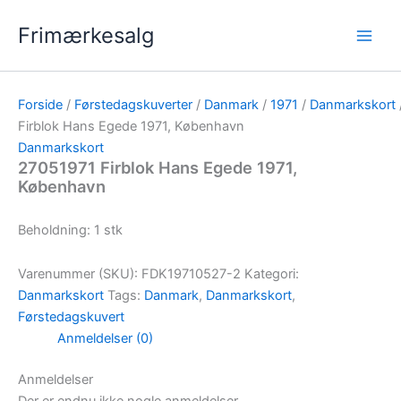
Gå
Frimærkesalg
til
indholdet
Forside
/
Førstedagskuverter
/
Danmark
/
1971
/
Danmarkskort
Firblok Hans Egede 1971, København
Danmarkskort
27051971 Firblok Hans Egede 1971,
København
Beholdning: 1 stk
Varenummer (SKU):
FDK19710527-2
Kategori:
Danmarkskort
Tags:
Danmark
,
Danmarkskort
,
Førstedagskuvert
Anmeldelser (0)
Anmeldelser
Der er endnu ikke nogle anmeldelser.