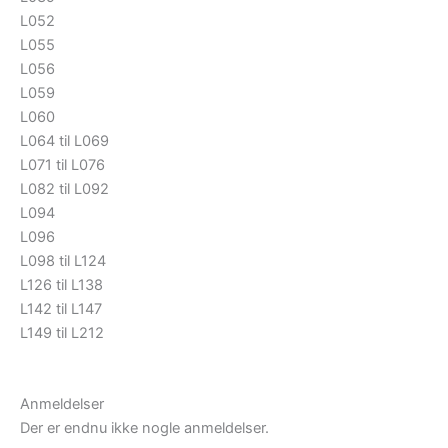
L052
L055
L056
L059
L060
L064 til L069
L071 til L076
L082 til L092
L094
L096
L098 til L124
L126 til L138
L142 til L147
L149 til L212
Anmeldelser
Der er endnu ikke nogle anmeldelser.