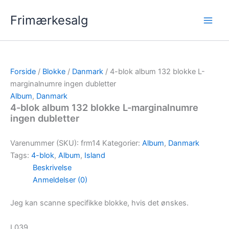
Gå
Frimærkesalg
til
indholdet
Forside
/
Blokke
/
Danmark
/ 4-blok album 132 blokke L-
marginalnumre ingen dubletter
Album
,
Danmark
4-blok album 132 blokke L-marginalnumre
ingen dubletter
Varenummer (SKU):
frm14
Kategorier:
Album
,
Danmark
Tags:
4-blok
,
Album
,
Island
Beskrivelse
Anmeldelser (0)
Jeg kan scanne specifikke blokke, hvis det ønskes.
L039