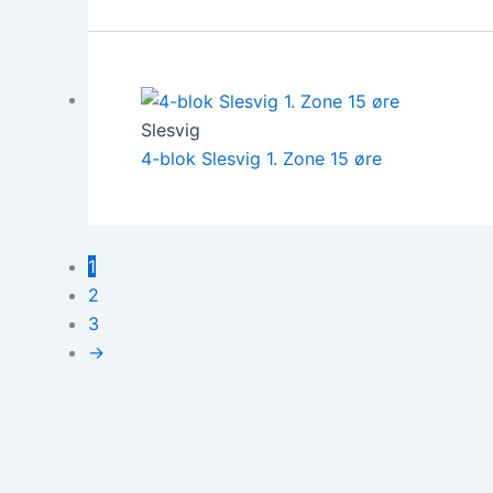
Slesvig
4-blok Slesvig 1. Zone 15 øre
1
2
3
→