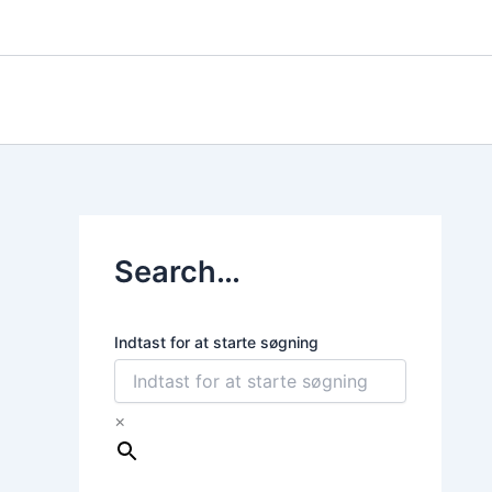
Gå
til
indholdet
Search…
Indtast for at starte søgning
×