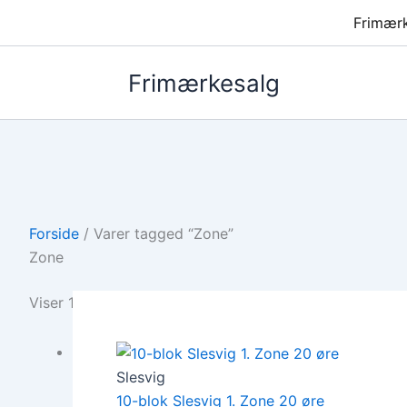
Frimær
Frimærkesalg
Forside
/ Varer tagged “Zone”
Zone
Viser 1–12 af 31 resultater
Slesvig
10-blok Slesvig 1. Zone 20 øre