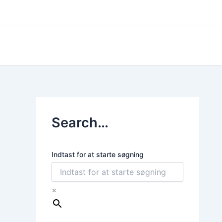
Gå
til
indholdet
Search…
Indtast for at starte søgning
×