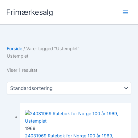
Gå
Frimærkesalg
til
indholdet
Forside
/ Varer tagged “Ustemplet”
Ustemplet
Viser 1 resultat
1969
24031969 Rutebok for Norge 100 år 1969,