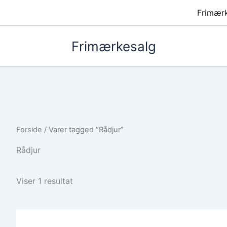
Frimær
Frimærkesalg
Forside
/ Varer tagged “Rådjur”
Rådjur
Viser 1 resultat