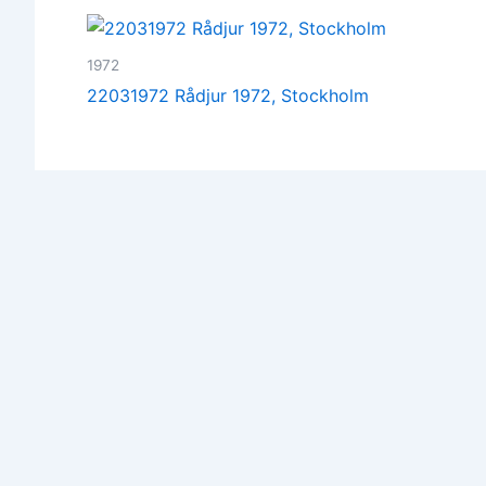
1972
22031972 Rådjur 1972, Stockholm