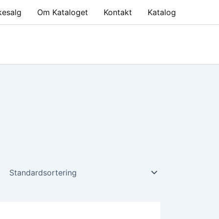
kesalg
Om Kataloget
Kontakt
Katalog