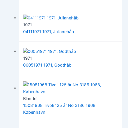
1971
04111971 1971, Julianehåb
1971
06051971 1971, Godthåb
Blandet
15081968 Tivoli 125 år No 3186 1968,
København