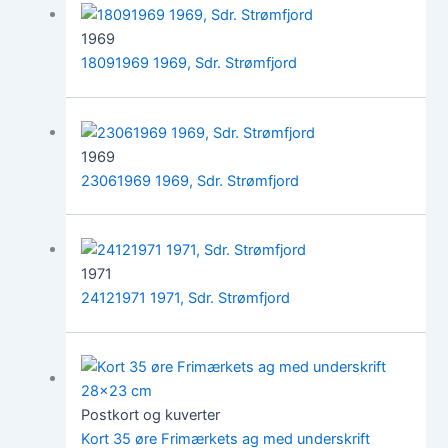
1969
18091969 1969, Sdr. Strømfjord
1969
23061969 1969, Sdr. Strømfjord
1971
24121971 1971, Sdr. Strømfjord
Postkort og kuverter
Kort 35 øre Frimærkets ag med underskrift