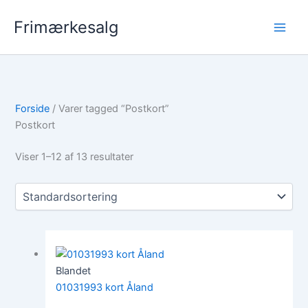
Gå
Frimærkesalg
til
indholdet
Forside
/ Varer tagged “Postkort”
Postkort
Viser 1–12 af 13 resultater
Blandet
01031993 kort Åland