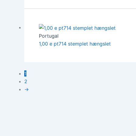
Portugal
1,00 e pt714 stemplet hængslet
1
2
→