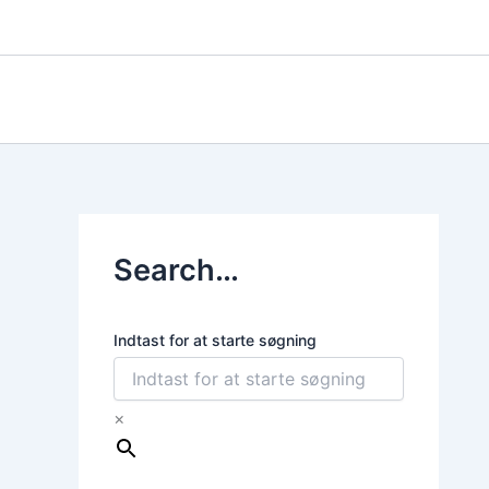
Gå
til
indholdet
Search…
Indtast for at starte søgning
×