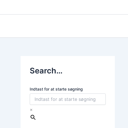
Gå
til
indholdet
Search…
Indtast for at starte søgning
×