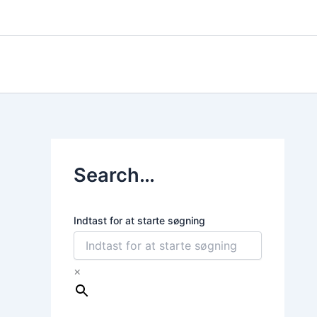
Gå
til
indholdet
Search…
Indtast for at starte søgning
×