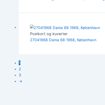
Postkort og kuverter
27041968 Dania 68 1968, København
1
2
3
→