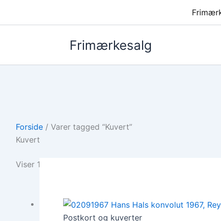
Frimær
Frimærkesalg
Forside
/ Varer tagged “Kuvert”
Kuvert
Viser 1–12 af 27 resultater
Postkort og kuverter