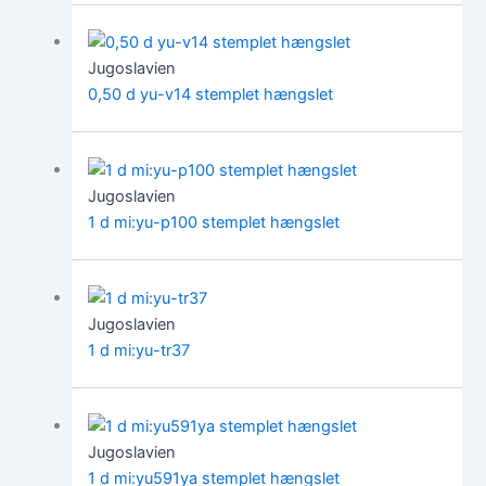
Jugoslavien
0,50 d yu-v14 stemplet hængslet
Jugoslavien
1 d mi:yu-p100 stemplet hængslet
Jugoslavien
1 d mi:yu-tr37
Jugoslavien
1 d mi:yu591ya stemplet hængslet