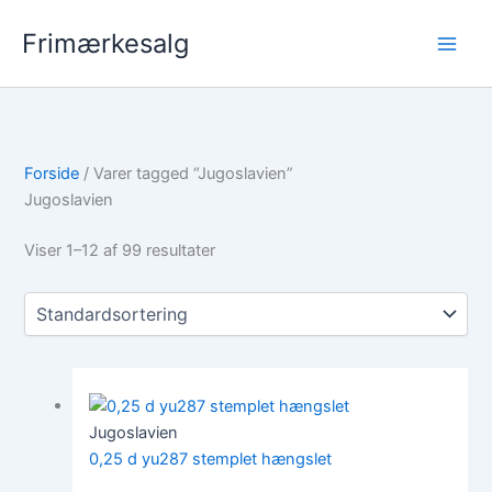
Gå
Frimærkesalg
til
indholdet
Forside
/ Varer tagged “Jugoslavien”
Jugoslavien
Viser 1–12 af 99 resultater
Jugoslavien
0,25 d yu287 stemplet hængslet