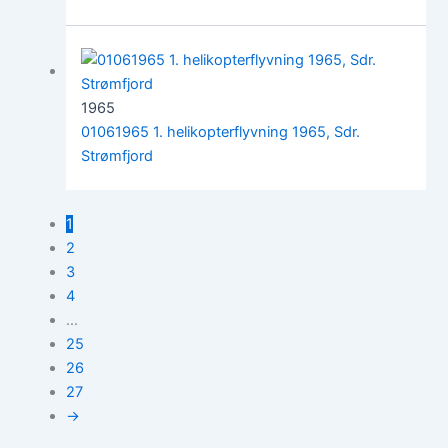
1965
01061965 1. helikopterflyvning 1965, Sdr.
Strømfjord
1
2
3
4
…
25
26
27
→