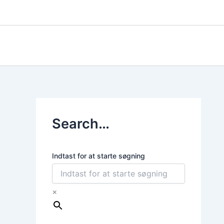
Gå
til
indholdet
Search…
Indtast for at starte søgning
×