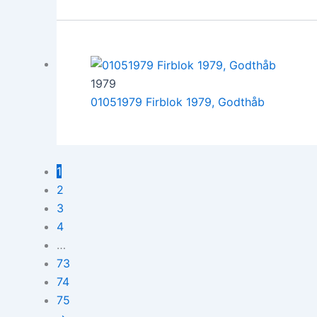
1979
01051979 Firblok 1979, Godthåb
1
2
3
4
…
73
74
75