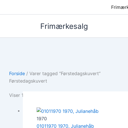
Frimær
Frimærkesalg
Forside
/ Varer tagged “Førstedagskuvert”
Førstedagskuvert
Viser 1–12 af 891 resultater
1970
01011970 1970, Julianehåb