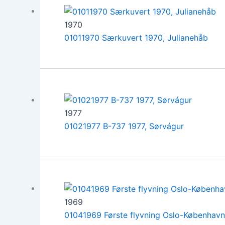
1970
01011970 Særkuvert 1970, Julianehåb
1977
01021977 B-737 1977, Sørvágur
1969
01041969 Første flyvning Oslo-Københav