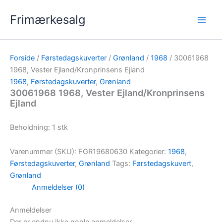
Gå
Frimærkesalg
til
indholdet
Forside
/
Førstedagskuverter
/
Grønland
/
1968
/ 30061968
1968, Vester Ejland/Kronprinsens Ejland
1968
,
Førstedagskuverter
,
Grønland
30061968 1968, Vester Ejland/Kronprinsens
Ejland
Beholdning: 1 stk
Varenummer (SKU):
FGR19680630
Kategorier:
1968
,
Førstedagskuverter
,
Grønland
Tags:
Førstedagskuvert
,
Grønland
Anmeldelser (0)
Anmeldelser
Der er endnu ikke nogle anmeldelser.