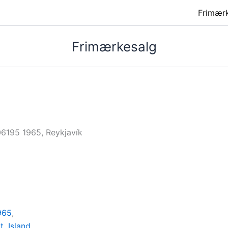
Frimær
Frimærkesalg
6195 1965, Reykjavík
965
,
t
,
Island