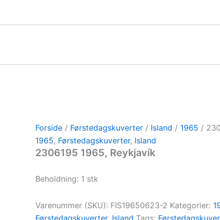
Gå
til
indholdet
Forside
/
Førstedagskuverter
/
Island
/
1965
/ 230
1965
,
Førstedagskuverter
,
Island
2306195 1965, Reykjavík
Beholdning: 1 stk
Varenummer (SKU):
FIS19650623-2
Kategorier:
1
Førstedagskuverter
,
Island
Tags:
Førstedagskuver