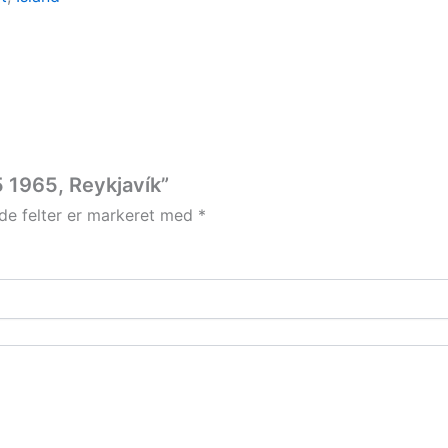
5 1965, Reykjavík”
e felter er markeret med
*