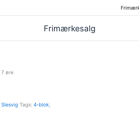
Frimær
Frimærkesalg
 7 øre
:
Slesvig
Tags:
4-blok
,