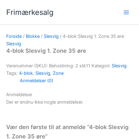
Gå
Frimærkesalg
til
indholdet
Forside
/
Blokke
/
Slesvig
/ 4-blok Slesvig 1. Zone 35 øre
Slesvig
4-blok Slesvig 1. Zone 35 øre
Varenummer (SKU):
Beholdning: 2 stk11
Kategori:
Slesvig
Tags:
4-blok
,
Slesvig
,
Zone
Anmeldelser (0)
Anmeldelser
Der er endnu ikke nogle anmeldelser.
Vær den første til at anmelde “4-blok Slesvig
1. Zone 35 øre”