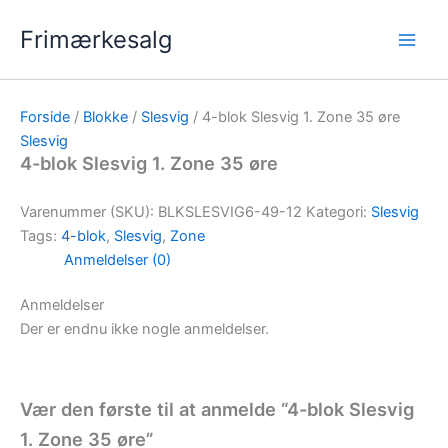
Gå
Frimærkesalg
til
indholdet
Forside
/
Blokke
/
Slesvig
/ 4-blok Slesvig 1. Zone 35 øre
Slesvig
4-blok Slesvig 1. Zone 35 øre
Varenummer (SKU):
BLKSLESVIG6-49-12
Kategori:
Slesvig
Tags:
4-blok
,
Slesvig
,
Zone
Anmeldelser (0)
Anmeldelser
Der er endnu ikke nogle anmeldelser.
Vær den første til at anmelde “4-blok Slesvig
1. Zone 35 øre”