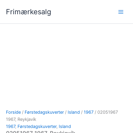
Gå
Frimærkesalg
til
indholdet
Forside
/
Førstedagskuverter
/
Island
/
1967
/ 02051967
1967, Reykjavík
1967
,
Førstedagskuverter
,
Island