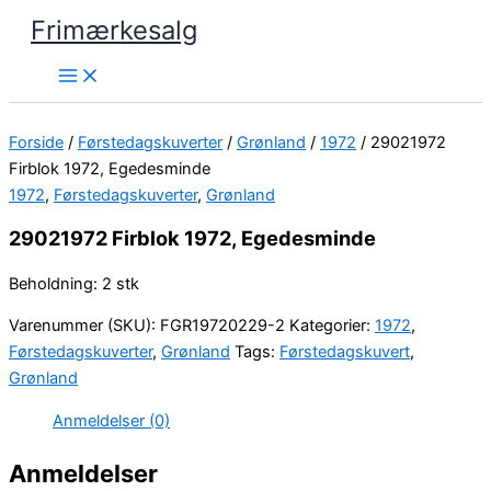
Gå
Frimærkesalg
til
indholdet
Forside
/
Førstedagskuverter
/
Grønland
/
1972
/ 29021972
Firblok 1972, Egedesminde
1972
,
Førstedagskuverter
,
Grønland
29021972 Firblok 1972, Egedesminde
Beholdning: 2 stk
Varenummer (SKU):
FGR19720229-2
Kategorier:
1972
,
Førstedagskuverter
,
Grønland
Tags:
Førstedagskuvert
,
Grønland
Anmeldelser (0)
Anmeldelser