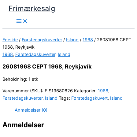
Gå
Frimærkesalg
til
indholdet
Forside
/
Førstedagskuverter
/
Island
/
1968
/ 26081968 CEPT
1968, Reykjavík
1968
,
Førstedagskuverter
,
Island
26081968 CEPT 1968, Reykjavík
Beholdning: 1 stk
Varenummer (SKU):
FIS19680826
Kategorier:
1968
,
Førstedagskuverter
,
Island
Tags:
Førstedagskuvert
,
Island
Anmeldelser (0)
Anmeldelser