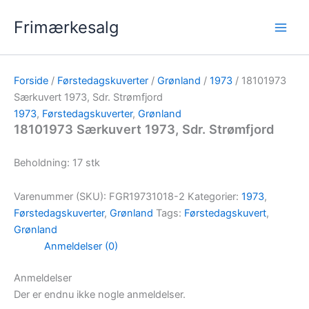
Gå
Frimærkesalg
til
indholdet
Forside
/
Førstedagskuverter
/
Grønland
/
1973
/ 18101973
Særkuvert 1973, Sdr. Strømfjord
1973
,
Førstedagskuverter
,
Grønland
18101973 Særkuvert 1973, Sdr. Strømfjord
Beholdning: 17 stk
Varenummer (SKU):
FGR19731018-2
Kategorier:
1973
,
Førstedagskuverter
,
Grønland
Tags:
Førstedagskuvert
,
Grønland
Anmeldelser (0)
Anmeldelser
Der er endnu ikke nogle anmeldelser.