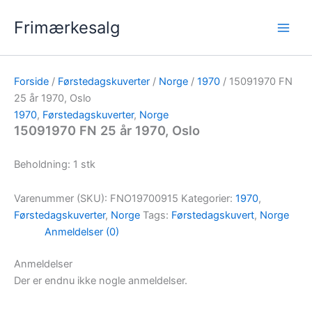
Gå
Frimærkesalg
til
indholdet
Forside
/
Førstedagskuverter
/
Norge
/
1970
/ 15091970 FN
25 år 1970, Oslo
1970
,
Førstedagskuverter
,
Norge
15091970 FN 25 år 1970, Oslo
Beholdning: 1 stk
Varenummer (SKU):
FNO19700915
Kategorier:
1970
,
Førstedagskuverter
,
Norge
Tags:
Førstedagskuvert
,
Norge
Anmeldelser (0)
Anmeldelser
Der er endnu ikke nogle anmeldelser.