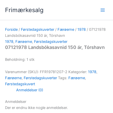
Gå
Frimærkesalg
til
indholdet
Forside
/
Førstedagskuverter
/
Færøerne
/
1978
/ 07121978
Landsbókasavnid 150 ár, Tórshavn
1978
,
Færøerne
,
Førstedagskuverter
07121978 Landsbókasavnid 150 ár, Tórshavn
Beholdning: 1 stk
Varenummer (SKU):
FFR19781207-2
Kategorier:
1978
,
Færøerne
,
Førstedagskuverter
Tags:
Færøerne
,
Førstedagskuvert
Anmeldelser (0)
Anmeldelser
Der er endnu ikke nogle anmeldelser.