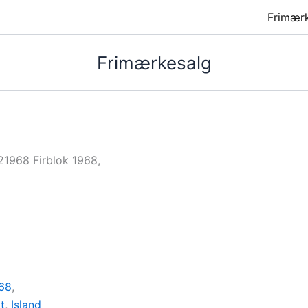
Frimær
Frimærkesalg
21968 Firblok 1968,
68
,
t
,
Island