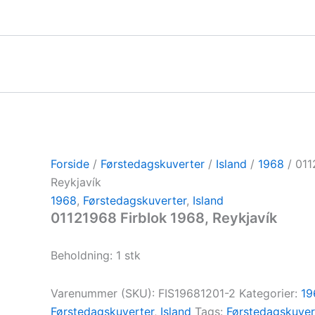
Gå
til
indholdet
Forside
/
Førstedagskuverter
/
Island
/
1968
/ 011
Reykjavík
1968
,
Førstedagskuverter
,
Island
01121968 Firblok 1968, Reykjavík
Beholdning: 1 stk
Varenummer (SKU):
FIS19681201-2
Kategorier:
19
Førstedagskuverter
,
Island
Tags:
Førstedagskuver