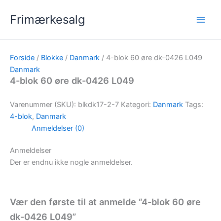
Gå
Frimærkesalg
til
indholdet
Forside
/
Blokke
/
Danmark
/ 4-blok 60 øre dk-0426 L049
Danmark
4-blok 60 øre dk-0426 L049
Varenummer (SKU):
blkdk17-2-7
Kategori:
Danmark
Tags:
4-blok
,
Danmark
Anmeldelser (0)
Anmeldelser
Der er endnu ikke nogle anmeldelser.
Vær den første til at anmelde “4-blok 60 øre
dk-0426 L049”