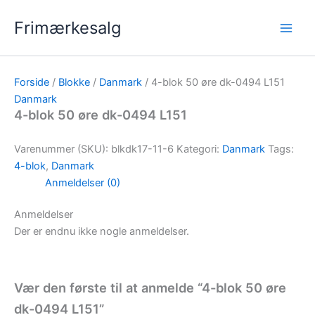
Gå
Frimærkesalg
til
indholdet
Forside
/
Blokke
/
Danmark
/ 4-blok 50 øre dk-0494 L151
Danmark
4-blok 50 øre dk-0494 L151
Varenummer (SKU):
blkdk17-11-6
Kategori:
Danmark
Tags:
4-blok
,
Danmark
Anmeldelser (0)
Anmeldelser
Der er endnu ikke nogle anmeldelser.
Vær den første til at anmelde “4-blok 50 øre
dk-0494 L151”