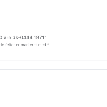
50 øre dk-0444 1971”
e felter er markeret med
*