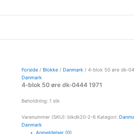
Gå
til
indholdet
Forside
/
Blokke
/
Danmark
/ 4-blok 50 øre dk-0
Danmark
4-blok 50 øre dk-0444 1971
Beholdning: 1 stk
Varenummer (SKU):
blkdk20-2-6
Kategori:
Danma
Danmark
Anmeldelser (0)