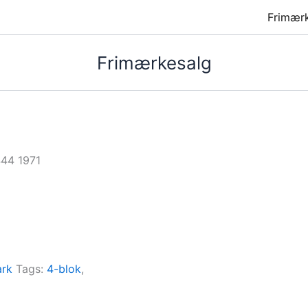
Frimær
Frimærkesalg
444 1971
rk
Tags:
4-blok
,