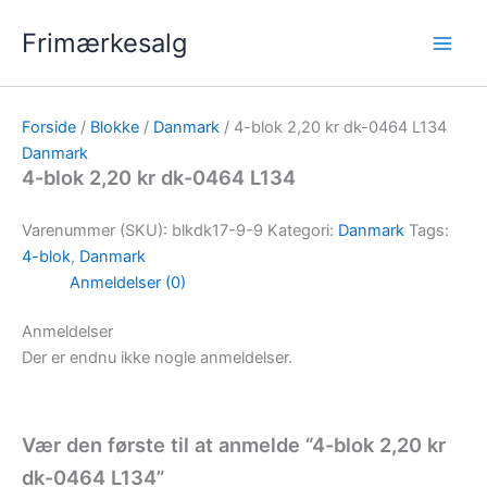
Gå
Frimærkesalg
til
indholdet
Forside
/
Blokke
/
Danmark
/ 4-blok 2,20 kr dk-0464 L134
Danmark
4-blok 2,20 kr dk-0464 L134
Varenummer (SKU):
blkdk17-9-9
Kategori:
Danmark
Tags:
4-blok
,
Danmark
Anmeldelser (0)
Anmeldelser
Der er endnu ikke nogle anmeldelser.
Vær den første til at anmelde “4-blok 2,20 kr
dk-0464 L134”