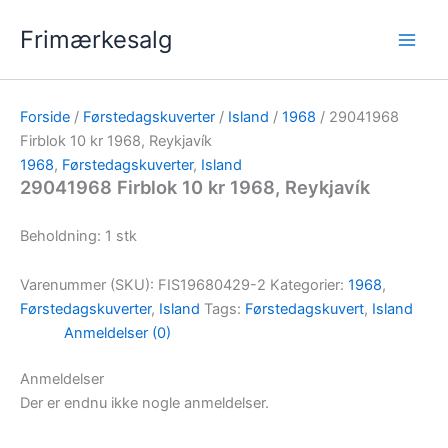
Gå
Frimærkesalg
til
indholdet
Forside
/
Førstedagskuverter
/
Island
/
1968
/ 29041968
Firblok 10 kr 1968, Reykjavík
1968
,
Førstedagskuverter
,
Island
29041968 Firblok 10 kr 1968, Reykjavík
Beholdning: 1 stk
Varenummer (SKU):
FIS19680429-2
Kategorier:
1968
,
Førstedagskuverter
,
Island
Tags:
Førstedagskuvert
,
Island
Anmeldelser (0)
Anmeldelser
Der er endnu ikke nogle anmeldelser.