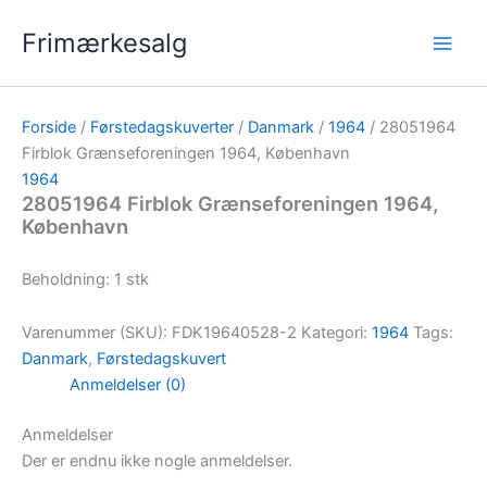
Gå
Frimærkesalg
til
indholdet
Forside
/
Førstedagskuverter
/
Danmark
/
1964
/ 28051964
Firblok Grænseforeningen 1964, København
1964
28051964 Firblok Grænseforeningen 1964,
København
Beholdning: 1 stk
Varenummer (SKU):
FDK19640528-2
Kategori:
1964
Tags:
Danmark
,
Førstedagskuvert
Anmeldelser (0)
Anmeldelser
Der er endnu ikke nogle anmeldelser.