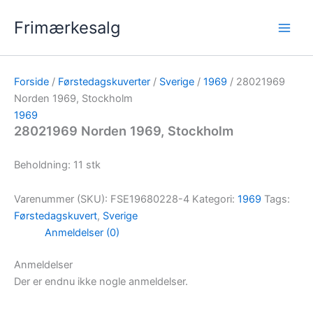
Gå
Frimærkesalg
til
indholdet
Forside
/
Førstedagskuverter
/
Sverige
/
1969
/ 28021969
Norden 1969, Stockholm
1969
28021969 Norden 1969, Stockholm
Beholdning: 11 stk
Varenummer (SKU):
FSE19680228-4
Kategori:
1969
Tags:
Førstedagskuvert
,
Sverige
Anmeldelser (0)
Anmeldelser
Der er endnu ikke nogle anmeldelser.