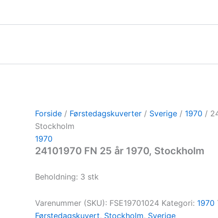
Gå
til
indholdet
Forside
/
Førstedagskuverter
/
Sverige
/
1970
/ 2
Stockholm
1970
24101970 FN 25 år 1970, Stockholm
Beholdning: 3 stk
Varenummer (SKU):
FSE19701024
Kategori:
1970
Førstedagskuvert
,
Stockholm
,
Sverige