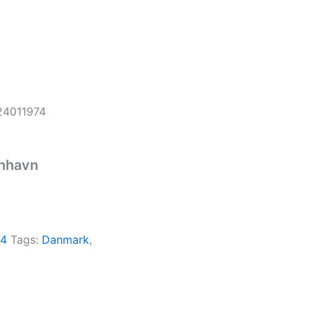
24011974
nhavn
74
Tags:
Danmark
,