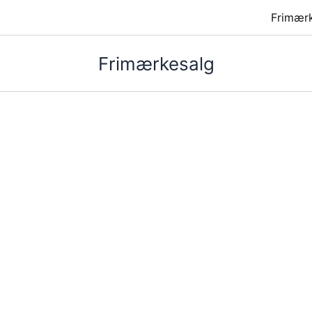
Frimær
Frimærkesalg