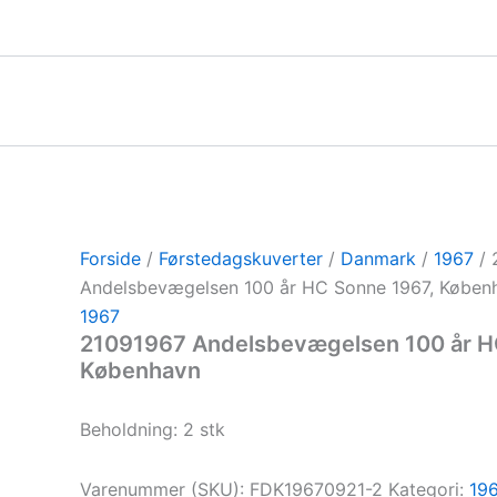
Gå
til
indholdet
Forside
/
Førstedagskuverter
/
Danmark
/
1967
/ 
Andelsbevægelsen 100 år HC Sonne 1967, Køben
1967
21091967 Andelsbevægelsen 100 år H
København
Beholdning: 2 stk
Varenummer (SKU):
FDK19670921-2
Kategori:
19