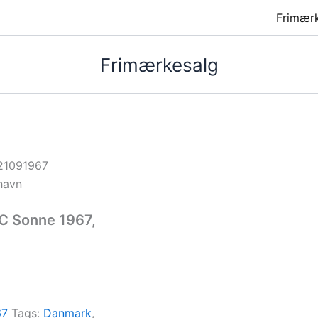
Frimær
Frimærkesalg
21091967
havn
C Sonne 1967,
67
Tags:
Danmark
,