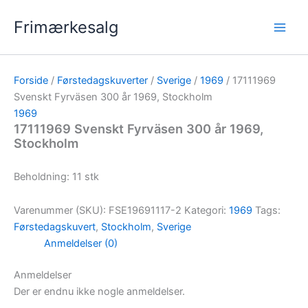
Gå
Frimærkesalg
til
indholdet
Forside
/
Førstedagskuverter
/
Sverige
/
1969
/ 17111969
Svenskt Fyrväsen 300 år 1969, Stockholm
1969
17111969 Svenskt Fyrväsen 300 år 1969,
Stockholm
Beholdning: 11 stk
Varenummer (SKU):
FSE19691117-2
Kategori:
1969
Tags:
Førstedagskuvert
,
Stockholm
,
Sverige
Anmeldelser (0)
Anmeldelser
Der er endnu ikke nogle anmeldelser.